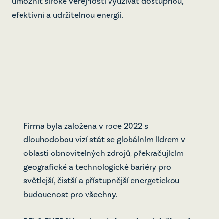
umožnit široké veřejnosti využívat dostupnou,
efektivní a udržitelnou energii.
Fast
Kont
Firma byla založena v roce 2022 s
dlouhodobou vizí stát se globálním lídrem v
oblasti obnovitelných zdrojů, překračujícím
geografické a technologické bariéry pro
světlejší, čistší a přístupnější energetickou
budoucnost pro všechny.