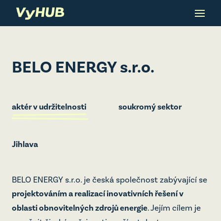
Menu
Mapa
akté
BELO ENERGY s.r.o.
Ino
Akt
aktér v udržitelnosti
soukromý sektor
Člán
Jihlava
O Vy
O pl
BELO ENERGY s.r.o. je česká společnost zabývající se
Par
projektováním a realizací inovativních řešení v
oblasti obnovitelných zdrojů energie
. Jejím cílem je
Slo