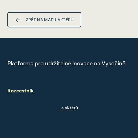
ZPĚT NA MAPU AKTÉRŮ
Platforma pro udržitelné inovace na Vysočině
Rozcestník
Mapa udržitelných inovací
a aktérů
Články
Akce
O Vysočině