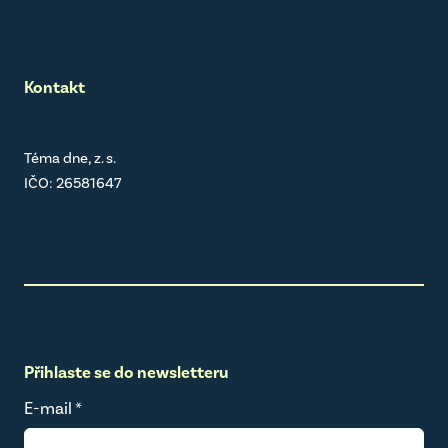
O platformě
Kontakt
boglarka@vyhub.cz
Téma dne, z. s.
IČO: 26581647
Přihlaste se do newsletteru
E-mail
*